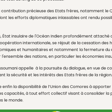
a contribution précieuse des
Etats
frères, notamment le Q
 dont les efforts diplomatiques inlassables ont rendu poss
 État insulaire de l'Océan Indien profondément attaché a
coopération internationale,
se réjouit de la cessation des h
miques et humanitaires et notamment la fermeture du d
 l'ensemble des nations,
en particulier
les économies insul
Assoumani appelle à
la
poursui
te du
dialogue
, en vue de c
t la sécurité et les intérêts des Etats frères de la région
 enfin la disponibilité
de l’Union des
Comores à apporter
es
capacités, à tout effort collectif visant à consolider la p
ns le monde.