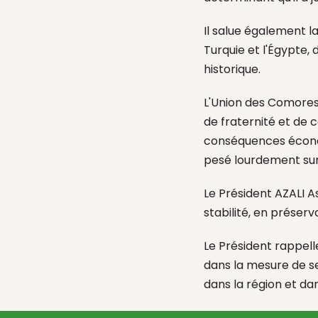
Il salue également l
Turquie et l'Égypte,
historique.
L'Union des Comores,
de fraternité et de 
conséquences écono
pesé lourdement sur
L
e Président AZALI 
stabilité
,
en préservan
Le Président rappelle
dans
la mesure de
s
dans la région et da