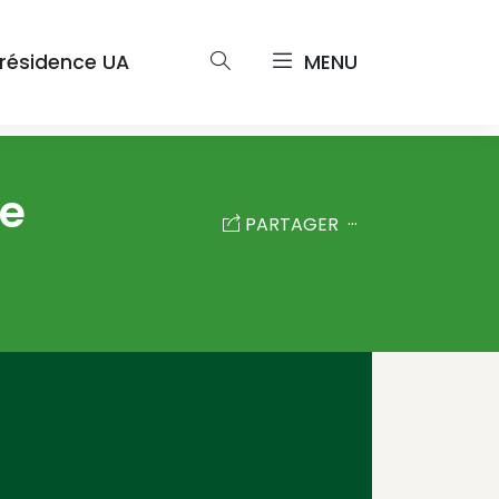
résidence UA
MENU
ue
PARTAGER