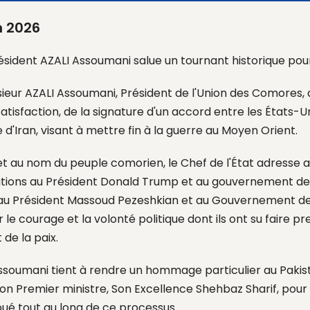
n 2026
ésident AZALI Assoumani salue un tournant historique pour
ieur
AZALI Assoumani, Président de l'Union des Comores, 
atisfaction
,
de la signature
d'un accord entre les États-Un
 d'Iran
, visant à mettre fin
à la guerre au Moyen Orient.
t au nom du peuple comorien, le Chef de l'État adresse
a
ations au Président Donald
Trump
et au gouvernement des
u'au Président Massoud
Pezeshkian
et au Gouvernement de 
r le courage et la volonté politique dont ils ont su faire p
 de la paix.
ssoumani tient à rendre un hommage particulier au Pakist
son Premier ministre, Son Excellence
Shehbaz
Sharif, pour
joué tout au long de ce processus.