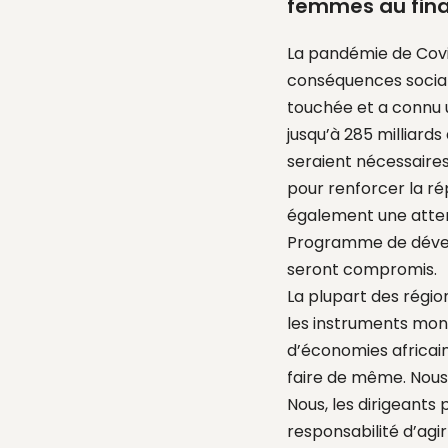
femmes au fina
La pandémie de Covi
conséquences social
touchée et a connu 
jusqu’à 285 milliard
seraient nécessaires 
pour renforcer la r
également une attent
Programme de dévelo
seront compromis.
La plupart des régio
les instruments mon
d’économies africain
faire de même. Nous
Nous, les dirigeants
responsabilité d’agi