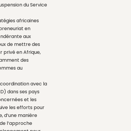
Suspension du Service
atégies africaines
epreneuriat en
pondérante aux
reux de mettre des
 privé en Afrique,
otamment des
 femmes au
 coordination avec la
RD) dans ses pays
oncernées et les
ive les efforts pour
ne, d’une manière
 de l’approche