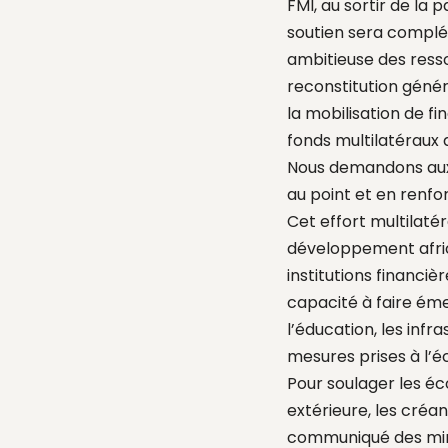
FMI, au sortir de l
soutien sera complé
ambitieuse des resso
reconstitution géné
la mobilisation de f
fonds multilatéraux
Nous demandons aux
au point et en renfo
Cet effort multilaté
développement afric
institutions financi
capacité à faire éme
l’éducation, les infr
mesures prises à l’é
Pour soulager les éco
extérieure, les créa
communiqué des mini