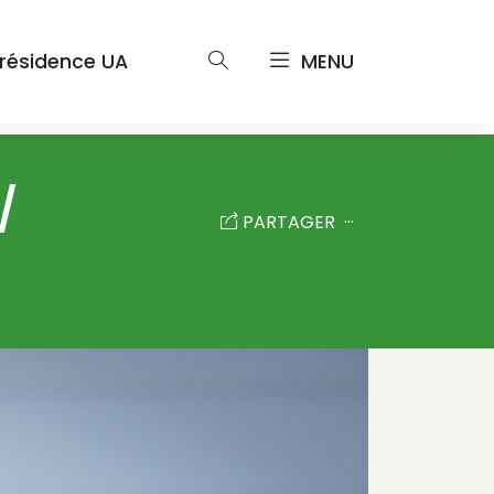
résidence UA
MENU
/
PARTAGER