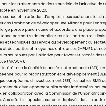
our les traitements de dette au-delà de l’Initiative de 
adopté en novembre 2020.
oissance et la création d’emplois, nous soutenons les str
aluons l’ambition de développer une Alliance pour l’entr
ne large portée panafricaine et accordera une place pré
lliance permettra de mobiliser tous les partenaires dési
es et techniques au service du développement du secteur
s et des petites et moyennes entreprises (MPME), et n
s soutenues par l’Initiative pour favoriser l’accès des
ique (AFAWA).
intérêt que la Société financière internationale (SFI), en
péenne pour la reconstruction et le développement (BE
nque européenne d’investissement (BEI), les autres BMD c
ncement du développement bilatérales intéressées, poursu
e, en collaboration avec la Commission de l’Union africai
e. Ces efforts s’appuient sur ceux déployés dans la cadre