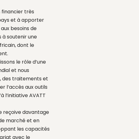
financier très
pays et à apporter
 aux besoins de
 à soutenir une
ricain, dont le
ent.
ssons le rôle d’une
dial et nous
s, des traitements et
r l’accès aux outils
à l’initiative AVATT
ue reçoive davantage
 de marché et en
loppant les capacités
ariat avec le