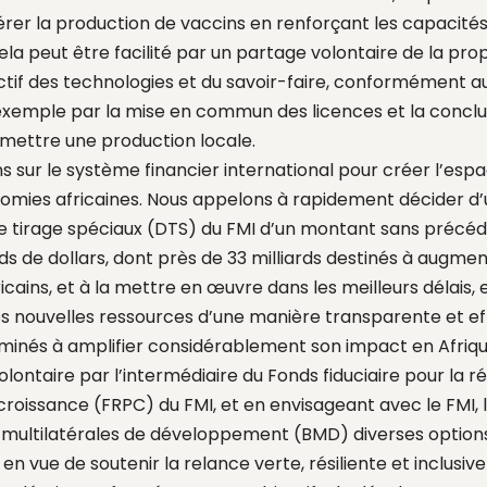
érer la production de vaccins en renforçant les capacités 
ela peut être facilité par un partage volontaire de la prop
actif des technologies et du savoir-faire, conformément au
 exemple par la mise en commun des licences et la conclu
rmettre une production locale.
 sur le système financier international pour créer l’esp
omies africaines. Nous appelons à rapidement décider d’
e tirage spéciaux (DTS) du FMI d’un montant sans précéde
ds de dollars, dont près de 33 milliards destinés à augmen
icains, et à la mettre en œuvre dans les meilleurs délais
ces nouvelles ressources d’une manière transparente et ef
nés à amplifier considérablement son impact en Afrique
olontaire par l’intermédiaire du Fonds fiduciaire pour la r
croissance (FRPC) du FMI, et en envisageant avec le FMI,
 multilatérales de développement (BMD) diverses optio
en vue de soutenir la relance verte, résiliente et inclus