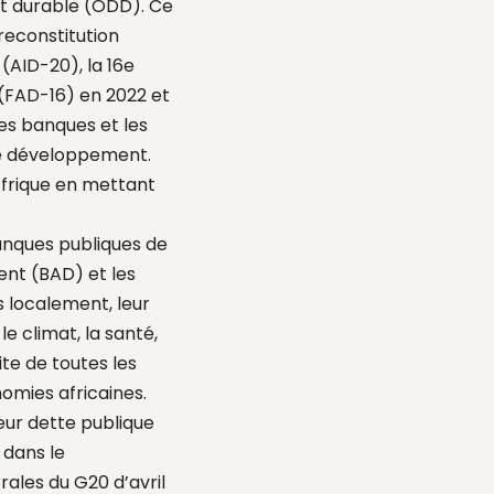
t durable (ODD). Ce
reconstitution
(AID-20), la 16e
(FAD-16) en 2022 et
es banques et les
de développement.
frique en mettant
banques publiques de
nt (BAD) et les
s localement, leur
e climat, la santé,
ite de toutes les
omies africaines.
leur dette publique
 dans le
ales du G20 d’avril