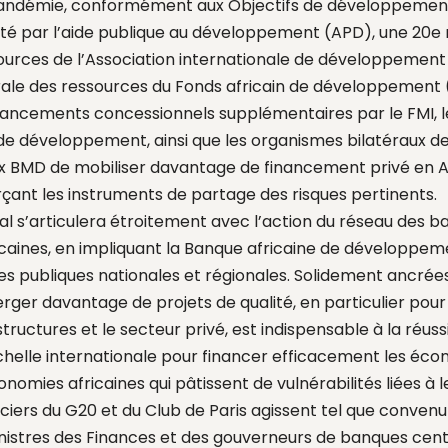
a pandémie, conformément aux Objectifs de développemen
té par l’aide publique au développement (APD), une 20e 
urces de l’Association internationale de développement 
rale des ressources du Fonds africain de développement 
inancements concessionnels supplémentaires par le FMI, l
 de développement, ainsi que les organismes bilatéraux 
 BMD de mobiliser davantage de financement privé en A
rçant les instruments de partage des risques pertinents.
ral s’articulera étroitement avec l’action du réseau des 
aines, en impliquant la Banque africaine de développeme
ères publiques nationales et régionales. Solidement ancrée
rger davantage de projets de qualité, en particulier pour l
astructures et le secteur privé, est indispensable à la réuss
chelle internationale pour financer efficacement les écon
nomies africaines qui pâtissent de vulnérabilités liées à 
nciers du G20 et du Club de Paris agissent tel que convenu
stres des Finances et des gouverneurs de banques centr