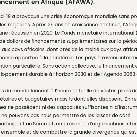
ncement en Afrique (AFAWA).
d-19 a provoqué une crise économique mondiale sans pr
es majeures. Après 25 ans de croissance continue, l’Afr
une récession en 2020. Le Fonds monétaire international 
s de dollars de financements supplémentaires sur la péri
aux pays africains, dont près de la moitié aux pays africa
éponse apportée à la pandémie. Les pays à revenu interm
ion particulière. Sans action collective, le financement e
ppement durable à l’horizon 2030 et de l’Agenda 2063 de
ns du monde lancent à l’heure actuelle de vastes plans de 
étaires et budgétaires massifs dont elles disposent. En 
es ne possèdent ni des capacités suffisantes ni d’instrum
 ne pouvons pas nous permettre de les laisser de côté.
 participant au Sommet, en présence d’organisations inter
r ensemble et de combattre la grande divergence qui est 