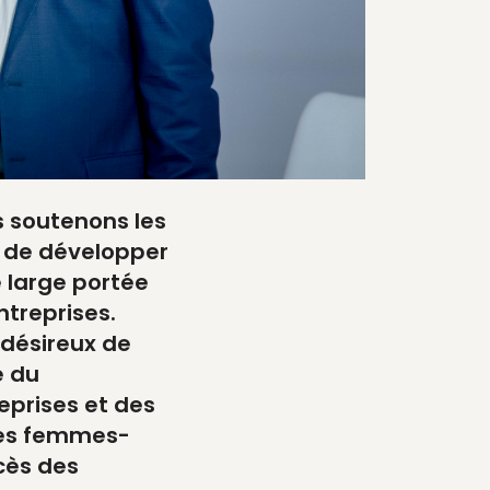
s soutenons les
n de développer
e large portée
treprises.
 désireux de
e du
eprises et des
des femmes-
ccès des