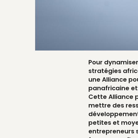
Pour dynamiser 
stratégies afri
une Alliance po
panafricaine e
Cette Alliance 
mettre des ress
développement d
petites et moy
entrepreneurs s