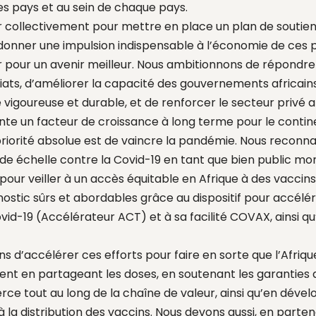
es pays et au sein de chaque pays.
r collectivement pour mettre en place un plan de soutien 
 donner une impulsion indispensable à l’économie de ces 
r pour un avenir meilleur. Nous ambitionnons de répondre
ts, d’améliorer la capacité des gouvernements africains
igoureuse et durable, et de renforcer le secteur privé af
e un facteur de croissance à long terme pour le contin
priorité absolue est de vaincre la pandémie. Nous reconnai
e échelle contre la Covid-19 en tant que bien public mon
 pour veiller à un accès équitable en Afrique à des vaccin
stic sûrs et abordables grâce au dispositif pour accélére
vid-19 (Accélérateur ACT) et à sa facilité COVAX, ainsi qu’
s d’accélérer ces efforts pour faire en sorte que l’Afriq
nt en partageant les doses, en soutenant les garanties
ce tout au long de la chaîne de valeur, ainsi qu’en déve
à la distribution des vaccins. Nous devons aussi, en parten